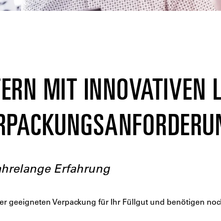
TERN MIT INNOVATIVEN
ERPACKUNGSANFORDERU
ahrelange Erfahrung
ner geeigneten Verpackung für Ihr Füllgut und benötigen noc